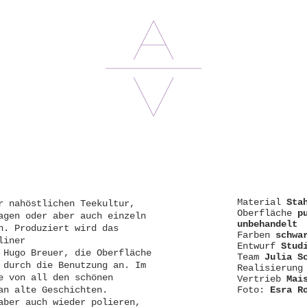
Material
Sta
r nahöstlichen Teekultur,
Oberfläche
p
agen oder aber auch einzeln
unbehandelt
n. Produziert wird das
Farben
schwa
liner
Entwurf
Stud
 Hugo Breuer, die Oberfläche
Team
Julia S
 durch die Benutzung an. Im
Realisierun
e von all den schönen
Vertrieb
Mai
an alte Geschichten.
Foto:
Esra R
aber auch wieder polieren,