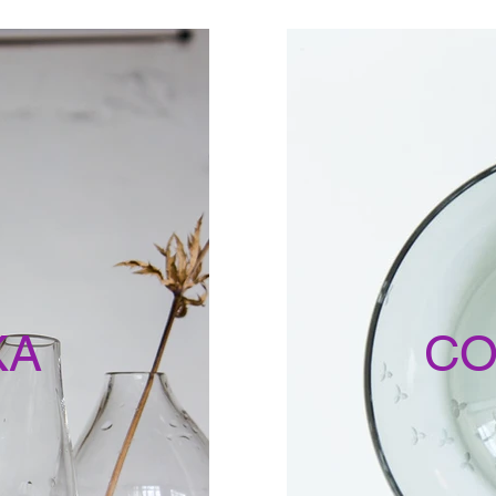
KA
CO