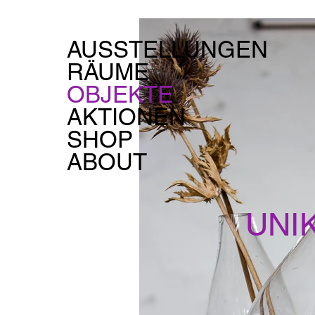
AUSSTELLUNGEN
RÄUME
OBJEKTE
AKTIONEN
SHOP
ABOUT
UNI