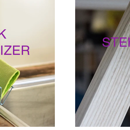
K
STE
IZER