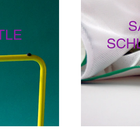
S
TLE
SCH