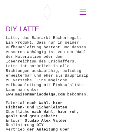
DIY LATTE
Latte, das Baumarkt Bücherregal.
Ein Produkt, dass nur in seiner
Aufbauanleitung besteht und dessen
Äusseres abhängig ist von der Wahl
der Materialien oder dem
Ideenreichtum des Erschaffers.
Latte ist natürlich in alle
Richtungen ausbaufähig, beliebig
erweiterbar und eher als Bauprinzip
zu verstehe. Eine mögliche
Aufbauanleitung mit Einkaufsliste
kann man unter
www.maisonmariaodelga.com
bekommen.
Material
nach Wahl, hier
Fichten- und Eichenleisten
Oberfläche
nach Wahl, hier roh,
geölt und grau gebeizt
Entwurf
Studio Alex Valder
Realisierung
DIY
Vertrieb
der Anleitung über